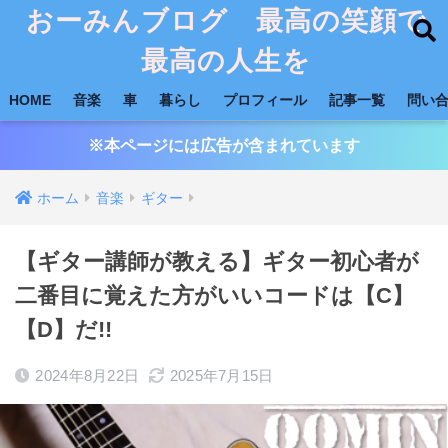
おーみんブログ 最高の笑顔で
最高の人生を
HOME
音楽
車
暮らし
プロフィール
記事一覧
問い
※本ページには広告が含まれています
ホーム
音楽
ギター
【ギター講師が教える】ギター初心者が
二番目に覚えた方がいいコードは【C】
【D】だ!!
2024年8月22日
2025年7月15日