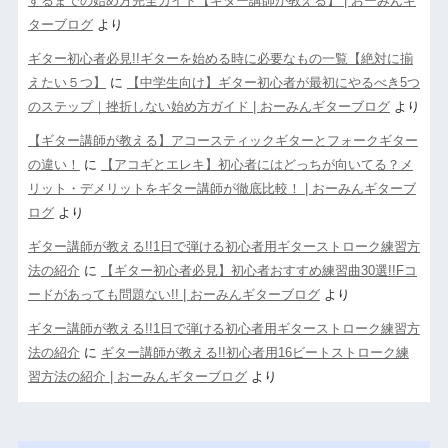
するまでの始め方完全ガイド【ギター講師が教える】 | おーみんギ
ターブログ
より
ギター初心者必見!!ギターを始める時に必要なもの一覧【絶対に揃
えたい５つ】
に
【中学生向け】ギター初心者が最初にやるべき5つ
のステップ｜挫折しない始め方ガイド | おーみんギターブログ
より
【ギター講師が教える】アコースティックギターとフォークギター
の違い！
に
【アコギとエレキ】初心者にはどっちが向いてる？メ
リット・デメリットをギター講師が徹底比較！ | おーみんギターブ
ログ
より
ギター講師が教える!!1日で弾ける初心者用ギターストローク練習方
法の紹介
に
【ギター初心者必見】初心者おすすめ練習曲30選!!Fコ
ードがあっても問題ない!! | おーみんギターブログ
より
ギター講師が教える!!1日で弾ける初心者用ギターストローク練習方
法の紹介
に
ギター講師が教える!!初心者用16ビートストローク練
習方法の紹介 | おーみんギターブログ
より