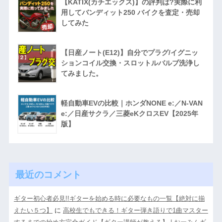
【KATIX(カチエックス)】の評判は?実際に利
用してバンディット250 バイクを査定・売却
してみた
【日産ノート(E12)】自分でプラグ/イグニッ
ションコイル交換・スロットルバルブ洗浄し
てみました。
軽自動車EVの比較｜ホンダNONE e:／N-VAN
e:／日産サクラ／三菱eKクロスEV【2025年
版】
最近のコメント
ギター初心者必見!!ギターを始める時に必要なもの一覧【絶対に揃
えたい５つ】
に
高校生でもできる！ギター弾き語りで1曲マスター