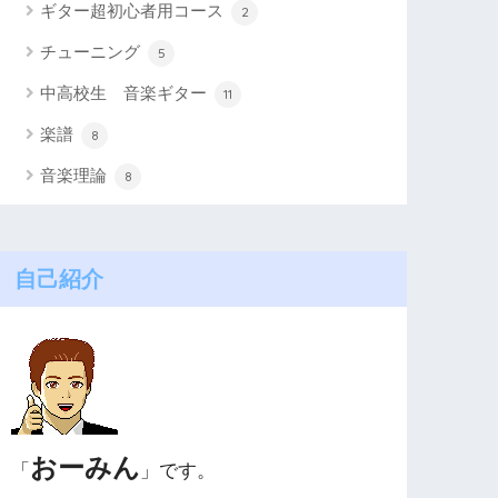
ギター超初心者用コース
2
チューニング
5
中高校生 音楽ギター
11
楽譜
8
音楽理論
8
自己紹介
おーみん
「
」です。