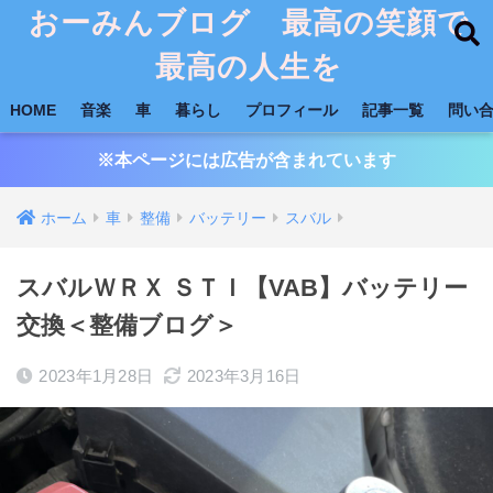
おーみんブログ 最高の笑顔で
最高の人生を
HOME
音楽
車
暮らし
プロフィール
記事一覧
問い
※本ページには広告が含まれています
ホーム
車
整備
バッテリー
スバル
スバルＷＲＸ ＳＴＩ【VAB】バッテリー
交換＜整備ブログ＞
2023年1月28日
2023年3月16日