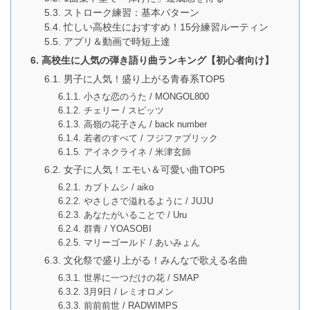
ストローク練習：基本パターン
忙しい高校生におすすめ！15分練習ルーティン
アプリ＆動画で時短上達
高校生に人気の弾き語り曲ランキング【初心者向け】
男子に人気！盛り上がる青春系TOP5
小さな恋のうた / MONGOL800
チェリー / スピッツ
高嶺の花子さん / back number
若者のすべて / フジファブリック
アイネクライネ / 米津玄師
女子に人気！エモい＆可愛い曲TOP5
カブトムシ / aiko
やさしさで溢れるように / JUJU
あなたがいることで / Uru
群青 / YOASOBI
マリーゴールド / あいみょん
文化祭で盛り上がる！みんなで歌える名曲
世界に一つだけの花 / SMAP
3月9日 / レミオロメン
前前前世 / RADWIMPS