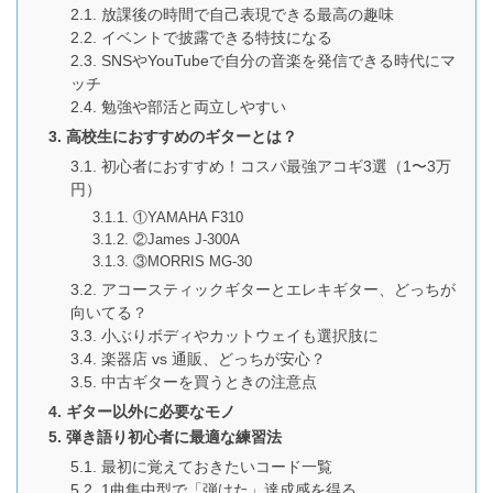
放課後の時間で自己表現できる最高の趣味
イベントで披露できる特技になる
SNSやYouTubeで自分の音楽を発信できる時代にマ
ッチ
勉強や部活と両立しやすい
高校生におすすめのギターとは？
初心者におすすめ！コスパ最強アコギ3選（1〜3万
円）
①YAMAHA F310
②James J-300A
③MORRIS MG-30
アコースティックギターとエレキギター、どっちが
向いてる？
小ぶりボディやカットウェイも選択肢に
楽器店 vs 通販、どっちが安心？
中古ギターを買うときの注意点
ギター以外に必要なモノ
弾き語り初心者に最適な練習法
最初に覚えておきたいコード一覧
1曲集中型で「弾けた」達成感を得る