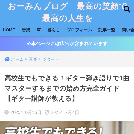
おーみんブログ 最高の笑顔で
最高の人生を
HOME
音楽
車
暮らし
プロフィール
記事一覧
問い
※本ページには広告が含まれています
ホーム
音楽
ギター
高校生でもできる！ギター弾き語りで1曲
マスターするまでの始め方完全ガイド
【ギター講師が教える】
2025年6月15日
2025年7月4日