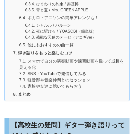
ひまわりの約束 / 秦基博
青と夏 / Mrs. GREEN APPLE
ボカロ・アニソンの簡単アレンジも！
シャルル / バルーン
夜に駆ける / YOASOBI（簡単版）
残酷な天使のテーゼ（アコギver）
他にもおすすめの曲一覧
弾き語りをもっと楽しむコツ
スマホで自分の演奏動画や練習動画を撮って成長を
見える化
SNS・YouTubeで発信してみる
軽音部や音楽仲間とのセッション
家族や友達に聴いてもらおう
まとめ
【高校生の疑問】ギター弾き語りって