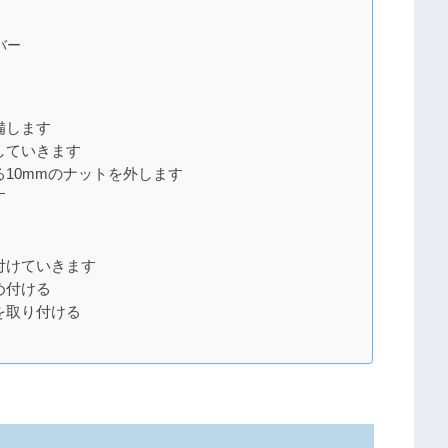
バー
備します
していきます
10mmのナットを外します
す
付けていきます
め付ける
を取り付ける