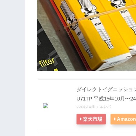
ダイレクトイグニッション
U71TP 平成15年10月〜24年
posted with
カエレバ
楽天市場
Amazon