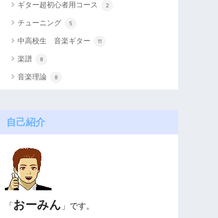
ギター超初心者用コース
2
チューニング
5
中高校生 音楽ギター
11
楽譜
8
音楽理論
8
自己紹介
おーみん
「
」です。