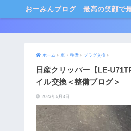
おーみんブログ 最高の笑顔で
ホーム
車
整備
プラグ交換
日産クリッパー【LE-U7
イル交換＜整備ブログ＞
2023年5月3日