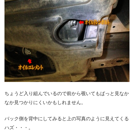
ちょうど入り組んでいるので前から覗いてもぱっと見なか
なか見つかりにくいかもしれません。
バック側を背中にしてみると上の写真のように見えてくる
ハズ・・・。