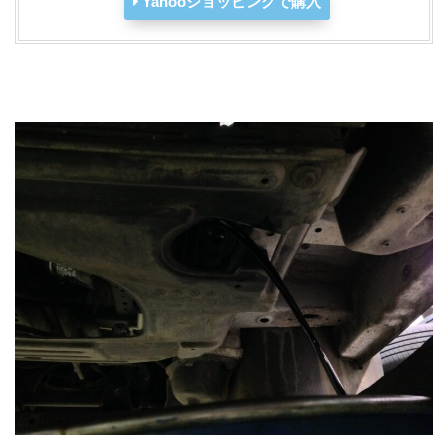
Yahooショッピングで購入