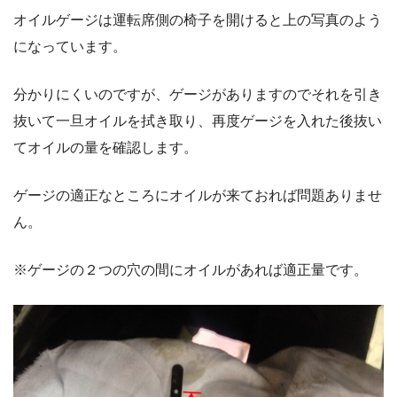
オイルゲージは運転席側の椅子を開けると上の写真のよう
になっています。
分かりにくいのですが、ゲージがありますのでそれを引き
抜いて一旦オイルを拭き取り、再度ゲージを入れた後抜い
てオイルの量を確認します。
ゲージの適正なところにオイルが来ておれば問題ありませ
ん。
※ゲージの２つの穴の間にオイルがあれば適正量です。