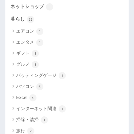
ネットショップ
1
暮らし
23
エアコン
1
エンタメ
1
ギフト
1
グルメ
1
バッティングゲージ
1
パソコン
5
Excel
4
インターネット関連
1
掃除・清掃
1
旅行
2