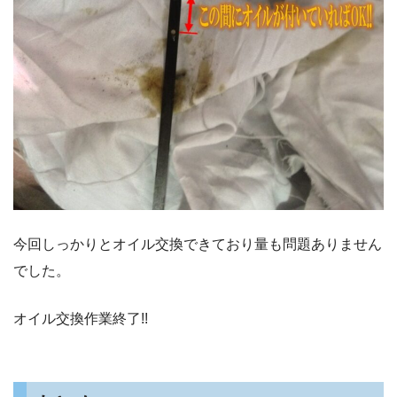
今回しっかりとオイル交換できており量も問題ありません
でした。
オイル交換作業終了!!