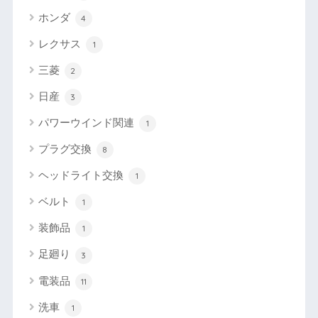
ホンダ
4
レクサス
1
三菱
2
日産
3
パワーウインド関連
1
プラグ交換
8
ヘッドライト交換
1
ベルト
1
装飾品
1
足廻り
3
電装品
11
洗車
1