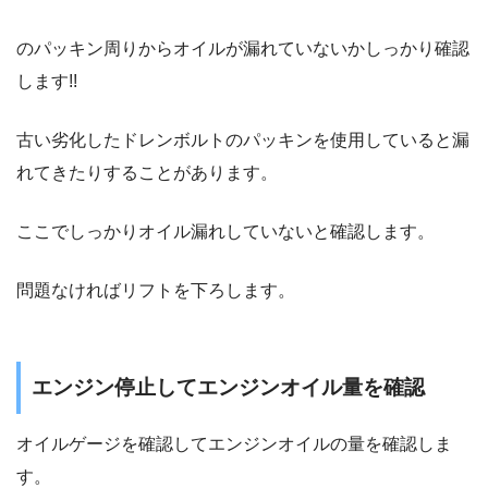
のパッキン周りからオイルが漏れていないかしっかり確認
します!!
古い劣化したドレンボルトのパッキンを使用していると漏
れてきたりすることがあります。
ここでしっかりオイル漏れしていないと確認します。
問題なければリフトを下ろします。
エンジン停止してエンジンオイル量を確認
オイルゲージを確認してエンジンオイルの量を確認しま
す。