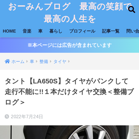
おーみんブログ 最高の笑顔で
最高の人生を
HOME
音楽
車
暮らし
プロフィール
記事一覧
問い
※本ページには広告が含まれています
ホーム
車
整備
タイヤ
タント【LA650S】タイヤがパンクして
走行不能に!!１本だけタイヤ交換＜整備ブ
ログ＞
2022年7月24日