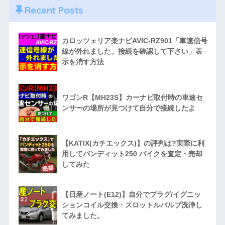
Recent Posts
カロッツェリア楽ナビAVIC-RZ901「車速信号
線が外れました。接続を確認して下さい」表
示を消す方法
ワゴンR【MH23S】カーナビ取付時の車速セ
ンサーの場所が見つけて自分で接続したよ
【KATIX(カチエックス)】の評判は?実際に利
用してバンディット250 バイクを査定・売却
してみた
【日産ノート(E12)】自分でプラグ/イグニッ
ションコイル交換・スロットルバルブ洗浄し
てみました。