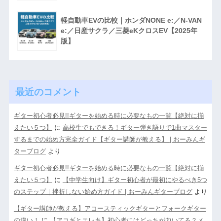
軽自動車EVの比較｜ホンダNONE e:／N-VAN
e:／日産サクラ／三菱eKクロスEV【2025年
版】
最近のコメント
ギター初心者必見!!ギターを始める時に必要なもの一覧【絶対に揃
えたい５つ】
に
高校生でもできる！ギター弾き語りで1曲マスター
するまでの始め方完全ガイド【ギター講師が教える】 | おーみんギ
ターブログ
より
ギター初心者必見!!ギターを始める時に必要なもの一覧【絶対に揃
えたい５つ】
に
【中学生向け】ギター初心者が最初にやるべき5つ
のステップ｜挫折しない始め方ガイド | おーみんギターブログ
より
【ギター講師が教える】アコースティックギターとフォークギター
の違い！
に
【アコギとエレキ】初心者にはどっちが向いてる？メ