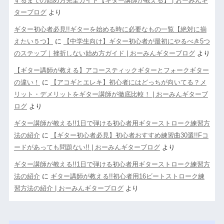
するまでの始め方完全ガイド【ギター講師が教える】 | おーみんギ
ターブログ
より
ギター初心者必見!!ギターを始める時に必要なもの一覧【絶対に揃
えたい５つ】
に
【中学生向け】ギター初心者が最初にやるべき5つ
のステップ｜挫折しない始め方ガイド | おーみんギターブログ
より
【ギター講師が教える】アコースティックギターとフォークギター
の違い！
に
【アコギとエレキ】初心者にはどっちが向いてる？メ
リット・デメリットをギター講師が徹底比較！ | おーみんギターブ
ログ
より
ギター講師が教える!!1日で弾ける初心者用ギターストローク練習方
法の紹介
に
【ギター初心者必見】初心者おすすめ練習曲30選!!Fコ
ードがあっても問題ない!! | おーみんギターブログ
より
ギター講師が教える!!1日で弾ける初心者用ギターストローク練習方
法の紹介
に
ギター講師が教える!!初心者用16ビートストローク練
習方法の紹介 | おーみんギターブログ
より