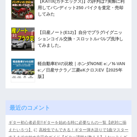
【KATIX(カチエックス)】の評判は?実際に利
用してバンディット250 バイクを査定・売却
してみた
【日産ノート(E12)】自分でプラグ/イグニッ
ションコイル交換・スロットルバルブ洗浄し
てみました。
軽自動車EVの比較｜ホンダNONE e:／N-VAN
e:／日産サクラ／三菱eKクロスEV【2025年
版】
最近のコメント
ギター初心者必見!!ギターを始める時に必要なもの一覧【絶対に揃
えたい５つ】
に
高校生でもできる！ギター弾き語りで1曲マスター