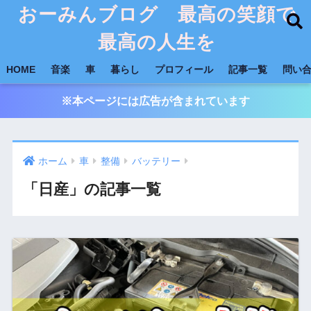
おーみんブログ 最高の笑顔で
最高の人生を
HOME
音楽
車
暮らし
プロフィール
記事一覧
問い
※本ページには広告が含まれています
ホーム
車
整備
バッテリー
「日産」の記事一覧