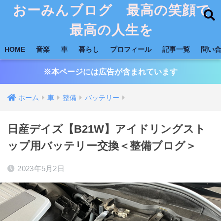
おーみんブログ 最高の笑顔で
最高の人生を
HOME
音楽
車
暮らし
プロフィール
記事一覧
問い
※本ページには広告が含まれています
ホーム
車
整備
バッテリー
日産デイズ【B21W】アイドリングスト
ップ用バッテリー交換＜整備ブログ＞
2023年5月2日