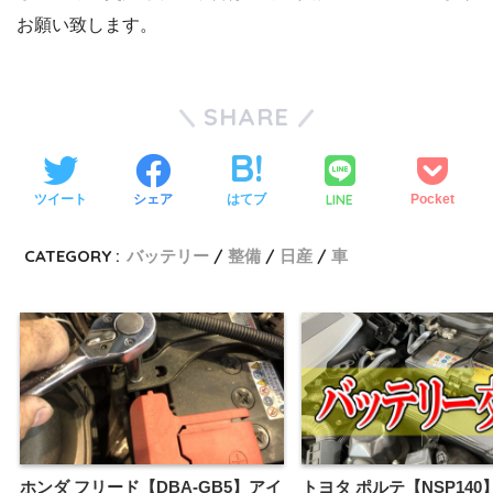
お願い致します。
SHARE
LINE
ツイート
シェア
はてブ
Pocket
CATEGORY :
バッテリー
整備
日産
車
ホンダ フリード【DBA-GB5】アイ
トヨタ ポルテ【NSP14