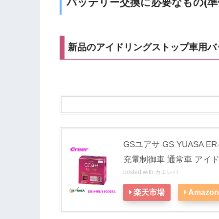
バッテリー交換に必要なもの(準
新品のアイドリングストップ車用バッ
GSユアサ GS YUASA E
充電制御車 通常車 アイ
posted with
カエレバ
楽天市場
Amazon