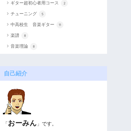
ギター超初心者用コース
2
チューニング
5
中高校生 音楽ギター
11
楽譜
8
音楽理論
8
自己紹介
おーみん
「
」です。