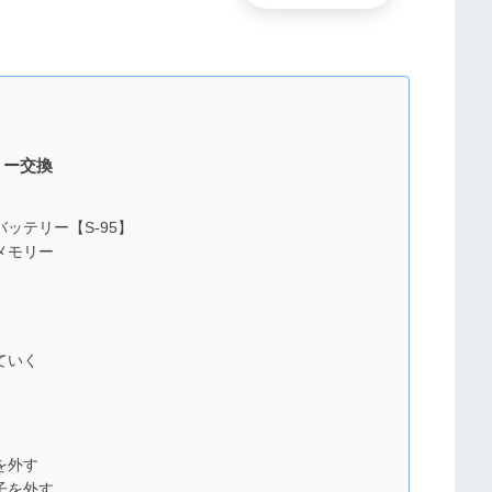
リー交換
)
ッテリー【S-95】
メモリー
ていく
を外す
子を外す