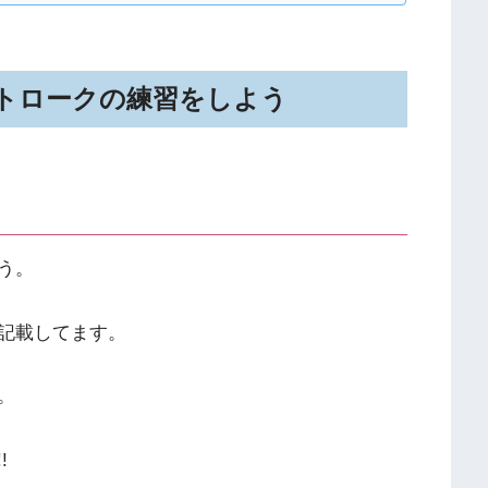
トロークの練習をしよう
う。
記載してます。
。
!