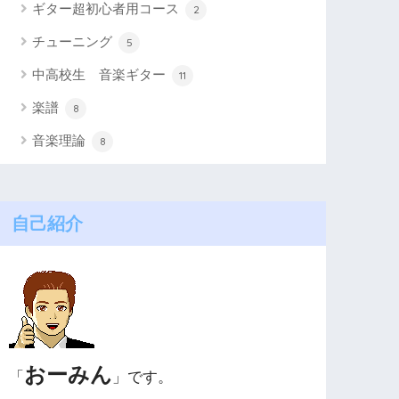
ギター超初心者用コース
2
チューニング
5
中高校生 音楽ギター
11
楽譜
8
音楽理論
8
自己紹介
おーみん
「
」です。