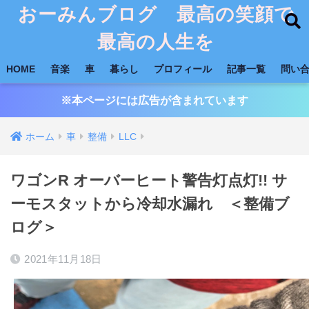
おーみんブログ 最高の笑顔で
最高の人生を
HOME
音楽
車
暮らし
プロフィール
記事一覧
問い
※本ページには広告が含まれています
ホーム
車
整備
LLC
ワゴンR オーバーヒート警告灯点灯!! サ
ーモスタットから冷却水漏れ ＜整備ブ
ログ＞
2021年11月18日