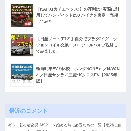
【KATIX(カチエックス)】の評判は?実際に利
用してバンディット250 バイクを査定・売却
してみた
【日産ノート(E12)】自分でプラグ/イグニッ
ションコイル交換・スロットルバルブ洗浄し
てみました。
軽自動車EVの比較｜ホンダNONE e:／N-VAN
e:／日産サクラ／三菱eKクロスEV【2025年
版】
最近のコメント
ギター初心者必見!!ギターを始める時に必要なもの一覧【絶対に揃