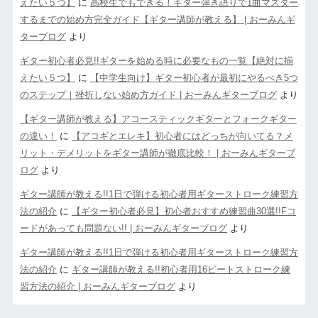
えたい５つ】
に
高校生でもできる！ギター弾き語りで1曲マスター
するまでの始め方完全ガイド【ギター講師が教える】 | おーみんギ
ターブログ
より
ギター初心者必見!!ギターを始める時に必要なもの一覧【絶対に揃
えたい５つ】
に
【中学生向け】ギター初心者が最初にやるべき5つ
のステップ｜挫折しない始め方ガイド | おーみんギターブログ
より
【ギター講師が教える】アコースティックギターとフォークギター
の違い！
に
【アコギとエレキ】初心者にはどっちが向いてる？メ
リット・デメリットをギター講師が徹底比較！ | おーみんギターブ
ログ
より
ギター講師が教える!!1日で弾ける初心者用ギターストローク練習方
法の紹介
に
【ギター初心者必見】初心者おすすめ練習曲30選!!Fコ
ードがあっても問題ない!! | おーみんギターブログ
より
ギター講師が教える!!1日で弾ける初心者用ギターストローク練習方
法の紹介
に
ギター講師が教える!!初心者用16ビートストローク練
習方法の紹介 | おーみんギターブログ
より