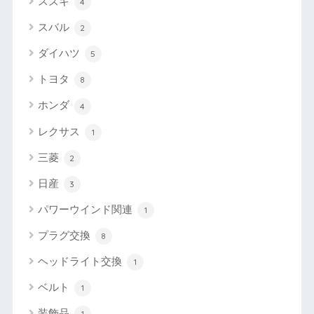
スズキ
4
スバル
2
ダイハツ
5
トヨタ
8
ホンダ
4
レクサス
1
三菱
2
日産
3
パワーウインド関連
1
プラグ交換
8
ヘッドライト交換
1
ベルト
1
装飾品
1