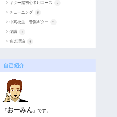
ギター超初心者用コース
2
チューニング
5
中高校生 音楽ギター
11
楽譜
8
音楽理論
8
自己紹介
おーみん
「
」です。