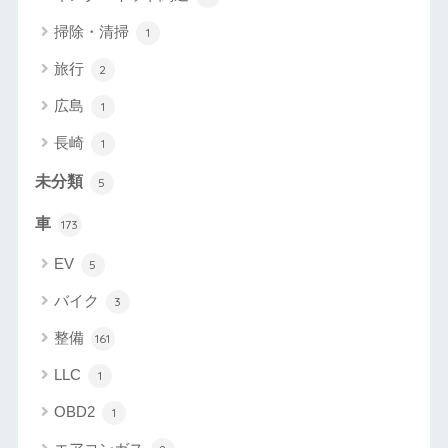
掃除・清掃
1
旅行
2
広島
1
長崎
1
未分類
5
車
173
EV
5
バイク
3
整備
161
LLC
1
OBD2
1