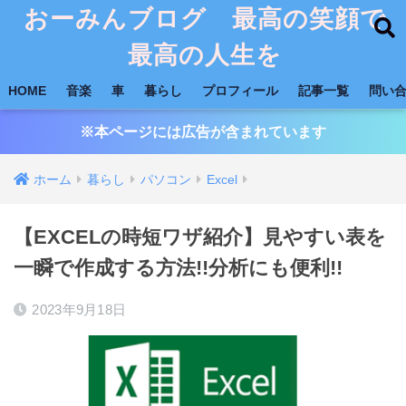
おーみんブログ 最高の笑顔で
最高の人生を
HOME
音楽
車
暮らし
プロフィール
記事一覧
問い
※本ページには広告が含まれています
ホーム
暮らし
パソコン
Excel
【EXCELの時短ワザ紹介】見やすい表を
一瞬で作成する方法!!分析にも便利!!
2023年9月18日