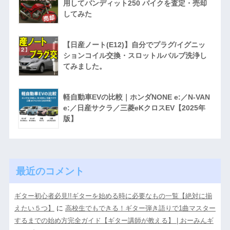
用してバンディット250 バイクを査定・売却
してみた
【日産ノート(E12)】自分でプラグ/イグニッ
ションコイル交換・スロットルバルブ洗浄し
てみました。
軽自動車EVの比較｜ホンダNONE e:／N-VAN
e:／日産サクラ／三菱eKクロスEV【2025年
版】
最近のコメント
ギター初心者必見!!ギターを始める時に必要なもの一覧【絶対に揃
えたい５つ】
に
高校生でもできる！ギター弾き語りで1曲マスター
するまでの始め方完全ガイド【ギター講師が教える】 | おーみんギ