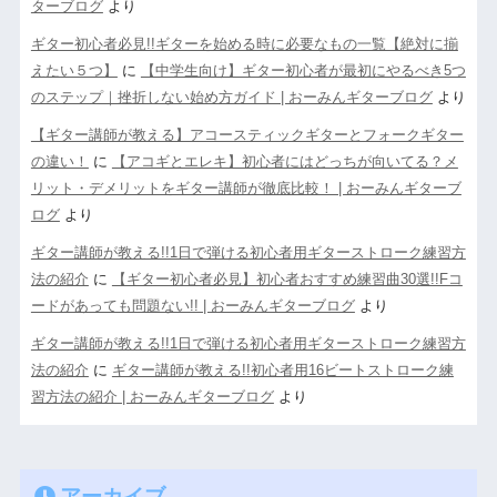
ターブログ
より
ギター初心者必見!!ギターを始める時に必要なもの一覧【絶対に揃
えたい５つ】
に
【中学生向け】ギター初心者が最初にやるべき5つ
のステップ｜挫折しない始め方ガイド | おーみんギターブログ
より
【ギター講師が教える】アコースティックギターとフォークギター
の違い！
に
【アコギとエレキ】初心者にはどっちが向いてる？メ
リット・デメリットをギター講師が徹底比較！ | おーみんギターブ
ログ
より
ギター講師が教える!!1日で弾ける初心者用ギターストローク練習方
法の紹介
に
【ギター初心者必見】初心者おすすめ練習曲30選!!Fコ
ードがあっても問題ない!! | おーみんギターブログ
より
ギター講師が教える!!1日で弾ける初心者用ギターストローク練習方
法の紹介
に
ギター講師が教える!!初心者用16ビートストローク練
習方法の紹介 | おーみんギターブログ
より
アーカイブ