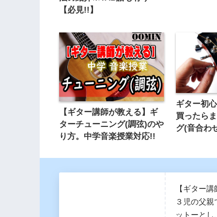
【必見!!】
ギター初心
【ギター講師が教える】ギ
買ったら
ターチューニング(調弦)のや
グ(音合わ
り方。中学音楽授業対応!!
【ギター講
３児の父親
ットーとし