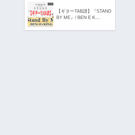
【ギターTAB譜】『STAND
BY ME』/ BEN E K…