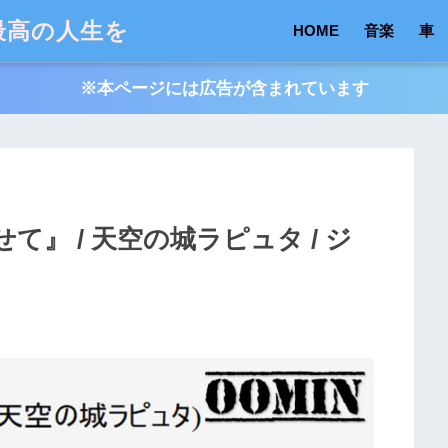
最高の人生を
HOME
音楽
車
※本ページには広告が含まれています
て』 / 天空の城ラピュタ / ジ