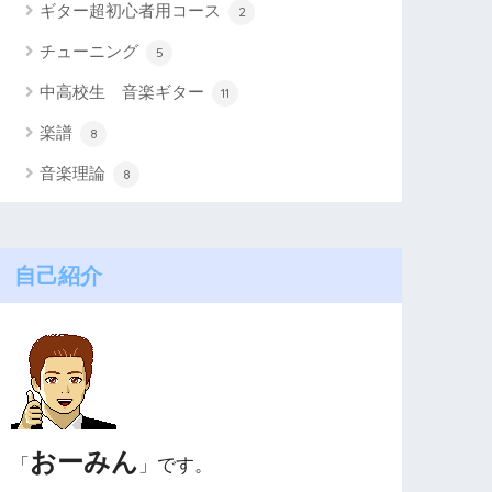
ギター超初心者用コース
2
チューニング
5
中高校生 音楽ギター
11
楽譜
8
音楽理論
8
自己紹介
おーみん
「
」です。