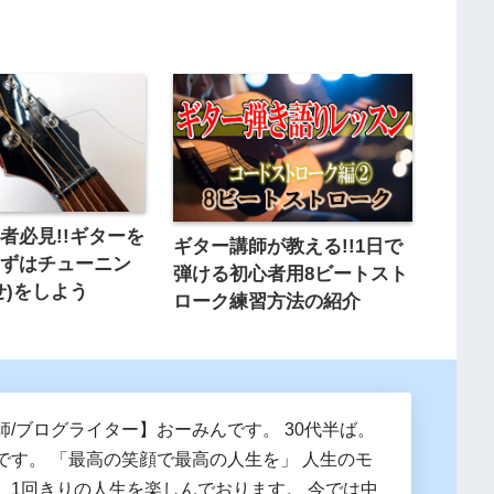
者必見!!ギターを
ギター講師が教える!!1日で
まずはチューニン
弾ける初心者用8ビートスト
せ)をしよう
ローク練習方法の紹介
師/ブログライター】おーみんです。 30代半ば。
です。 「最高の笑顔で最高の人生を」 人生のモ
、1回きりの人生を楽しんでおります。 今では中